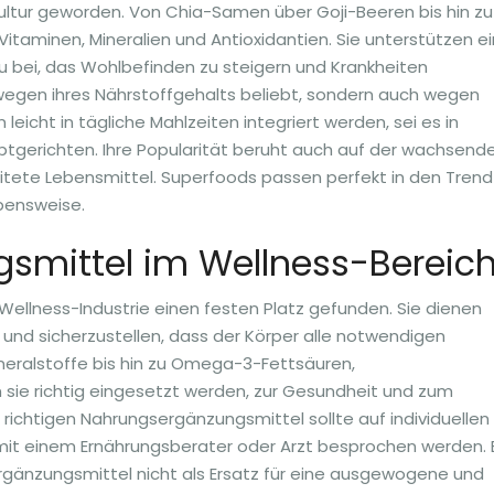
ltur geworden. Von Chia-Samen über Goji-Beeren bis hin zu
Vitaminen, Mineralien und Antioxidantien. Sie unterstützen e
bei, das Wohlbefinden zu steigern und Krankheiten
wegen ihres Nährstoffgehalts beliebt, sondern auch wegen
n leicht in tägliche Mahlzeiten integriert werden, sei es in
uptgerichten. Ihre Popularität beruht auch auf der wachsend
eitete Lebensmittel. Superfoods passen perfekt in den Trend
bensweise.
smittel im Wellness-Bereic
ellness-Industrie einen festen Platz gefunden. Sie dienen
 und sicherzustellen, dass der Körper alle notwendigen
ineralstoffe bis hin zu Omega-3-Fettsäuren,
sie richtig eingesetzt werden, zur Gesundheit und zum
richtigen Nahrungsergänzungsmittel sollte auf individuellen
mit einem Ernährungsberater oder Arzt besprochen werden. 
ergänzungsmittel nicht als Ersatz für eine ausgewogene und