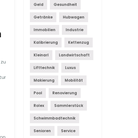
Geld
Gesundheit
Getränke
Hubwagen
n
Immobilien
Industrie
Kalibrierung
Kettenzug
Kleinarl
Landwirtschaft
 zu
Lifttechnik
Luxus
tur
Makierung
Mobilität
Pool
Renovierung
Rolex
Sammlerstück
Schwimmbadtechnik
Senioren
Service
ion