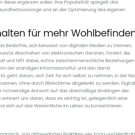
diese ergänzen sollen. Ihre Popularität spiegelt das
sundheitsvorsorge und an der Optimierung des eigenen
chalten für mehr Wohlbefinde
das Bedürfnis, sich bewusst von digitalen Medien zu trennen,
wusste Abschalten von elektronischen Geräten, fördert die
laf und hilft dabei, echte zwischenmenschliche Beziehungen
h von der ständigen Informationsflut und den damit
s geht darum, sich Zeit für sich selbst zu nehmen, in der Na
tspannen, ohne durch Bildschirme abgelenkt zu werden. Digital
ine notwendige Antwort auf das übermäßige Eindringen der
s erinnert uns daran, dass es wichtig ist, gelegentlich eine
 sich auf das Wesentliche im Leben zu konzentrieren.
 dynamisch. Von altbewährten Praktiken wie Yoga und Meditat