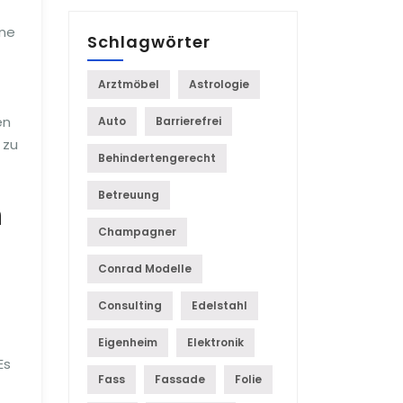
ine
Schlagwörter
Arztmöbel
Astrologie
en
Auto
Barrierefrei
 zu
Behindertengerecht
Betreuung
h
Champagner
Conrad Modelle
Consulting
Edelstahl
Eigenheim
Elektronik
Es
Fass
Fassade
Folie