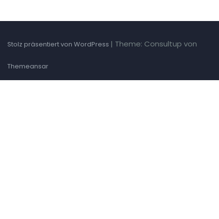
|
Theme: Consultup von
Stolz präsentiert von WordPress
Themeansar