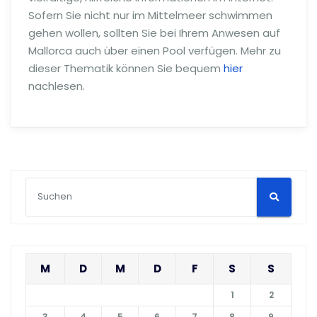
Sofern Sie nicht nur im Mittelmeer schwimmen
gehen wollen, sollten Sie bei Ihrem Anwesen auf
Mallorca auch über einen Pool verfügen. Mehr zu
dieser Thematik können Sie bequem
hier
nachlesen.
M
D
M
D
F
S
S
1
2
3
4
5
6
7
8
9