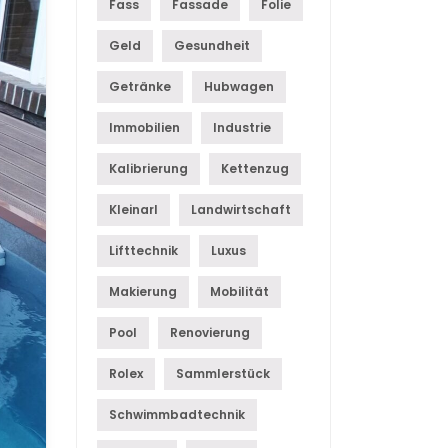
Fass
Fassade
Folie
Geld
Gesundheit
Getränke
Hubwagen
Immobilien
Industrie
Kalibrierung
Kettenzug
Kleinarl
Landwirtschaft
Lifttechnik
Luxus
Makierung
Mobilität
Pool
Renovierung
Rolex
Sammlerstück
Schwimmbadtechnik