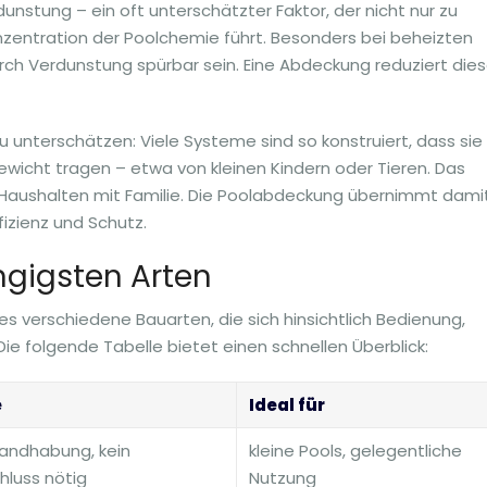
nstung – ein oft unterschätzter Faktor, der nicht nur zu
nzentration der Poolchemie führt. Besonders bei beheizten
rch Verdunstung spürbar sein. Eine Abdeckung reduziert die
u unterschätzen: Viele Systeme sind so konstruiert, dass sie
wicht tragen – etwa von kleinen Kindern oder Tieren. Das
in Haushalten mit Familie. Die Poolabdeckung übernimmt dami
fizienz und Schutz.
ngigsten Arten
 verschiedene Bauarten, die sich hinsichtlich Bedienung,
ie folgende Tabelle bietet einen schnellen Überblick:
e
Ideal für
andhabung, kein
kleine Pools, gelegentliche
luss nötig
Nutzung