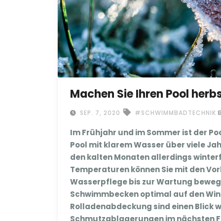
Machen Sie Ihren Pool herb
SEP. 7, 2020
#SCHWIMMBADTECHNIK
Im Frühjahr und im Sommer ist der Poo
Pool mit klarem Wasser über viele J
den kalten Monaten allerdings winte
Temperaturen können Sie mit den Vorb
Wasserpflege bis zur Wartung beweglic
Schwimmbecken optimal auf den Winter 
Rolladenabdeckung sind einen Blick w
Schmutzablagerungen im nächsten F