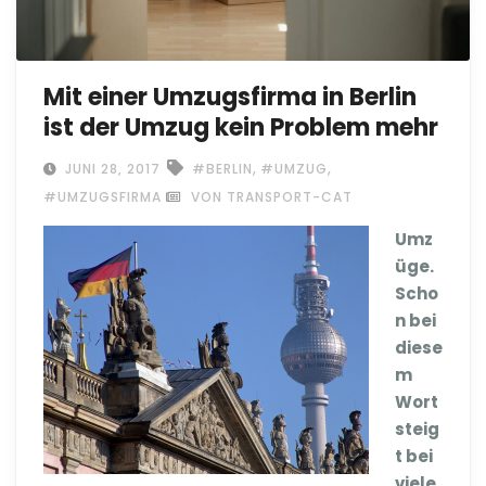
Mit einer Umzugsfirma in Berlin
ist der Umzug kein Problem mehr
,
,
JUNI 28, 2017
#BERLIN
#UMZUG
#UMZUGSFIRMA
VON TRANSPORT-CAT
Umz
üge.
Scho
n bei
diese
m
Wort
steig
t bei
viele