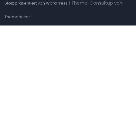
|
Theme: Consultup von
Stolz präsentiert von WordPress
Themeansar