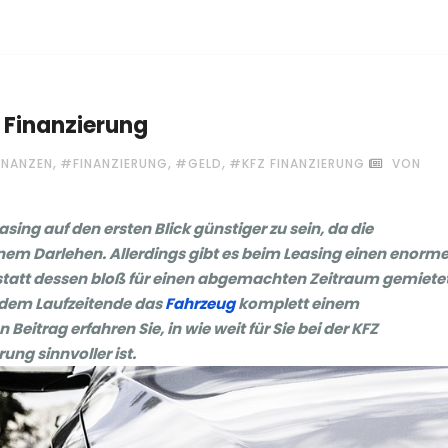
Z Finanzierung
,
,
,
INANZEN
#FINANZIERUNG
#GELD
#KFZ FINANZIERUNG
VON
asing auf den ersten Blick günstiger zu sein, da die
einem Darlehen. Allerdings gibt es beim Leasing einen enorm
 statt dessen bloß für einen abgemachten Zeitraum gemietet
dem Laufzeitende das
Fahrzeug
komplett einem
itrag erfahren Sie, in wie weit für Sie bei der KFZ
ung sinnvoller ist.