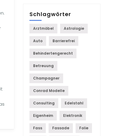
n.
Schlagwörter
r
Arztmöbel
Astrologie
Auto
Barrierefrei
Behindertengerecht
Betreuung
Champagner
it
Conrad Modelle
Consulting
Edelstahl
as
Eigenheim
Elektronik
Fass
Fassade
Folie