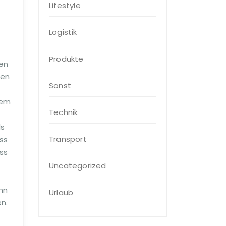
Lifestyle
Logistik
Produkte
gen
den
Sonst
lem
Technik
ls
Transport
ass
ss
Uncategorized
nn
Urlaub
n.