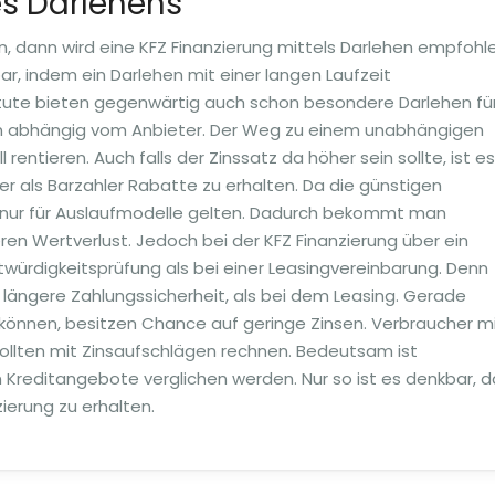
es Darlehens
, dann wird eine KFZ Finanzierung mittels Darlehen empfohle
, indem ein Darlehen mit einer langen Laufzeit
itute bieten gegenwärtig auch schon besondere Darlehen fü
en abhängig vom Anbieter. Der Weg zu einem unabhängigen
rentieren. Auch falls der Zinssatz da höher sein sollte, ist es
 als Barzahler Rabatte zu erhalten. Da die günstigen
 nur für Auslaufmodelle gelten. Dadurch bekommt man
ren Wertverlust. Jedoch bei der KFZ Finanzierung über ein
itwürdigkeitsprüfung als bei einer Leasingvereinbarung. Denn
ängere Zahlungssicherheit, als bei dem Leasing. Gerade
 können, besitzen Chance auf geringe Zinsen. Verbraucher m
 sollten mit Zinsaufschlägen rechnen. Bedeutsam ist
 Kreditangebote verglichen werden. Nur so ist es denkbar, d
ierung zu erhalten.