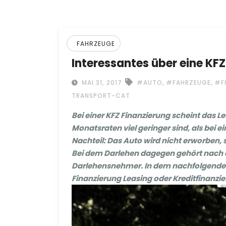
FAHRZEUGE
Interessantes über eine KF
,
,
MAI 31, 2017
#AUTO
#FAHRZEUGE
#F
TRANSPORT-CAT
Bei einer KFZ Finanzierung scheint das Le
Monatsraten viel geringer sind, als bei 
Nachteil: Das Auto wird nicht erworben,
Bei dem Darlehen dagegen gehört nach 
Darlehensnehmer. In dem nachfolgenden Be
Finanzierung Leasing oder Kreditfinanzier