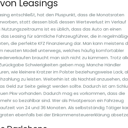
 von Leasings
easing entschließt, hat den Pluspunkt, dass die Monatsraten
t erworben, statt dessen bloß dessen Werteverlust im Verlauf
Nutzungszeitraums ist es üblich, dass das Auto an einen
 das Leasing für sämtliche Fahrzeugführer, die in regelmäßi
en, die perfekte KFZ Finanzierung dar. Man kann meistens 
em neusten Modell unterwegs, welches häufig komfortabler
iederverkaufen braucht man sich nicht zu kümmern. Trotz al
r Zurückgabe Schwierigkeiten geben mag. Manche Händler
n, wie kleinere Kratzer im Polster beziehungsweise Lack, a
hzahlung zu leisten. Weiterhin ist als Nachteil anzusehen, d
s Geld zur Seite gelegt werden sollte. Dadurch ist am Schlu
neuen Pkw vorhanden. Dadurch mag es vorkommen, dass die
mehr so bezahlbar sind. Wer als Privatperson ein Fahrzeug
aufzeit von 24 und 36 Monaten. Als selbstständig Tätiger ka
ingraten ebenfalls bei der Einkommensteuererklärung absetze