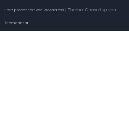
|
Theme: Consultup von
Stolz präsentiert von WordPress
Themeansar