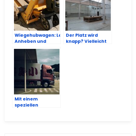
Wiegehubwagen: Leichtes
Der Platz wird
Anheben und
knapp? Vielleicht
schnell schon kann
sind Werkshallen
auch gewogen
die Lösung
werden
Mit einem
speziellen
Hubwagen einfach
Gewichte messen