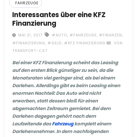
FAHRZEUGE
Interessantes über eine KFZ
Finanzierung
,
,
,
MAI 31, 2017
#AUTO
#FAHRZEUGE
#FINANZEN
,
,
#FINANZIERUNG
#GELD
#KFZ FINANZIERUNG
VON
TRANSPORT-CAT
Bei einer KFZ Finanzierung scheint das Leasing
auf den ersten Blick günstiger zu sein, da die
Monatsraten viel geringer sind, als bei einem
Darlehen. Allerdings gibt es beim Leasing einen
enormen Nachteil: Das Auto wird nicht
erworben, statt dessen bloß für einen
abgemachten Zeitraum gemietet. Bei dem
Darlehen dagegen gehört nach dem
Laufzeitende das
Fahrzeug
komplett einem
Darlehensnehmer. In dem nachfolgenden