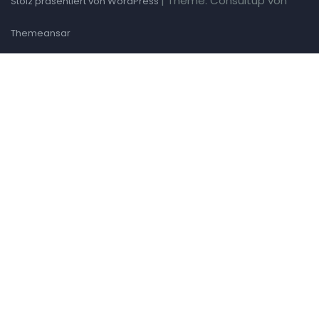
|
Theme: Consultup von
Stolz präsentiert von WordPress
Themeansar