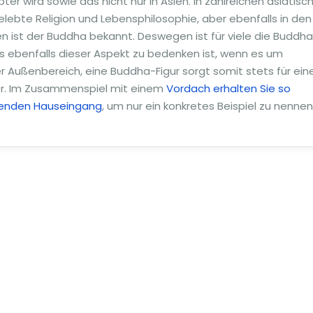
r wird sowie das nicht nur in Asien. In zahlreichen asiatisc
lebte Religion und Lebensphilosophie, aber ebenfalls in den
en ist der Buddha bekannt. Deswegen ist für viele die Buddh
ass ebenfalls dieser Aspekt zu bedenken ist, wenn es um
r Außenbereich, eine Buddha-Figur sorgt somit stets für ein
r. Im Zusammenspiel mit einem
Vordach erhalten Sie so
ladenden Hauseingang
, um nur ein konkretes Beispiel zu nennen