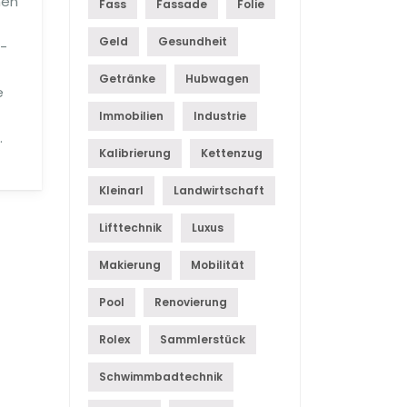
hen
Fass
Fassade
Folie
Geld
Gesundheit
a-
Getränke
Hubwagen
e
Immobilien
Industrie
.
Kalibrierung
Kettenzug
Kleinarl
Landwirtschaft
Lifttechnik
Luxus
Makierung
Mobilität
Pool
Renovierung
Rolex
Sammlerstück
Schwimmbadtechnik