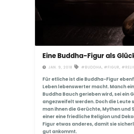
Eine Buddha-Figur als Glüc
,
,
JAN. 9, 2018
#BUDDHA
#FIGUR
#RELI
Für etliche ist die Buddha-Figur ebenf
Leben lebenswerter macht. Manch ei
Buddha Bauch gerieben wird, sei ein 
angezweifelt werden. Doch die Leute 
man ihnen die Gerüchte, Mythen und S
einer eine friedliche Religion und Dek
Figur etwas anderes, damit sie sicherl
gut ankommt.