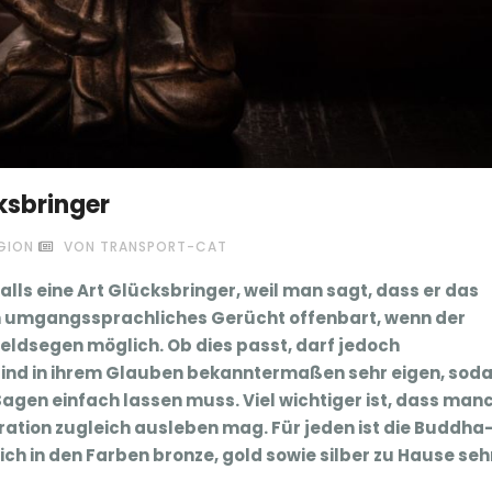
ksbringer
GION
VON TRANSPORT-CAT
alls eine Art Glücksbringer, weil man sagt, dass er das
n umgangssprachliches Gerücht offenbart, wenn der
Geldsegen möglich. Ob dies passt, darf jedoch
sind in ihrem Glauben bekanntermaßen sehr eigen, sod
agen einfach lassen muss. Viel wichtiger ist, dass man
oration zugleich ausleben mag. Für jeden ist die Buddha
ich in den Farben bronze, gold sowie silber zu Hause seh