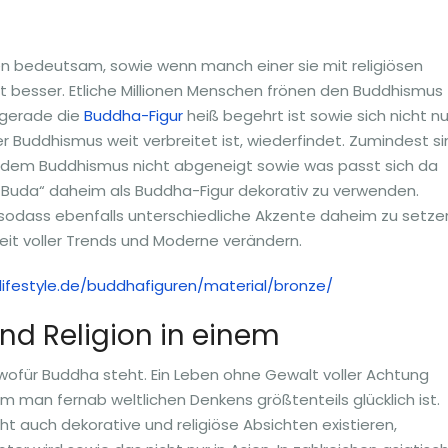
n bedeutsam, sowie wenn manch einer sie mit religiösen
t besser. Etliche Millionen Menschen frönen den Buddhismus
 gerade die
Buddha-Figur
heiß begehrt ist sowie sich nicht nu
r Buddhismus weit verbreitet ist, wiederfindet. Zumindest si
n dem Buddhismus nicht abgeneigt sowie was passt sich da
ken Buda“ daheim als Buddha-Figur dekorativ zu verwenden.
 sodass ebenfalls unterschiedliche Akzente daheim zu setze
Zeit voller Trends und Moderne verändern.
lifestyle.de/buddhafiguren/material/bronze/
nd Religion in einem
 wofür Buddha steht. Ein Leben ohne Gewalt voller Achtung
 man fernab weltlichen Denkens größtenteils glücklich ist.
t auch dekorative und religiöse Absichten existieren,